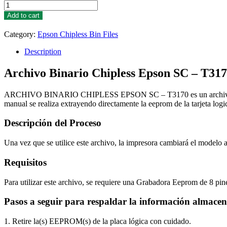
Chipless
Epson
Add to cart
SC
-
Category:
Epson Chipless Bin Files
T3170
Bin
Description
File
Archive
Archivo Binario Chipless Epson SC – T31
quantity
ARCHIVO BINARIO CHIPLESS EPSON SC – T3170 es un archivo de uso
manual se realiza extrayendo directamente la eeprom de la tarjeta logi
Descripción del Proceso
Una vez que se utilice este archivo, la impresora cambiará el modelo a 
Requisitos
Para utilizar este archivo, se requiere una Grabadora Eeprom de 8 pi
Pasos a seguir para respaldar la información almace
1. Retire la(s) EEPROM(s) de la placa lógica con cuidado.