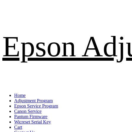
Skip
Epson Adj
to
content
Primary
Home
Menu
Adjustment Program
Epson Service Program
Canon Service
Pantum Firmware
Wicreset Serial Key
Cart