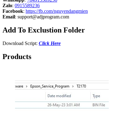
Zalo
:
0915589236
Facebook
:
https://fb.com/nguyendangmien
Email
:
support@adjprogram.com
Add To Exclustion Folder
Download Script:
Click Here
Products