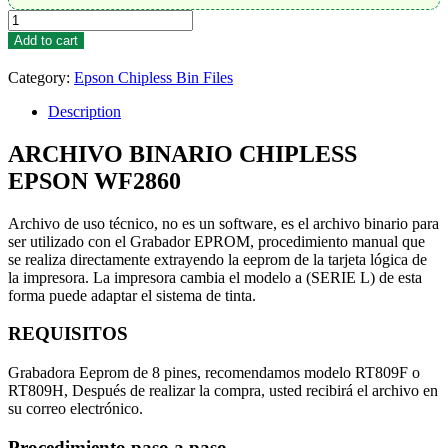
Chipless
Epson
Add to cart
WF2860
Firmware
Category:
Epson Chipless Bin Files
Archive
quantity
Description
ARCHIVO BINARIO CHIPLESS
EPSON WF2860
Archivo de uso técnico, no es un software, es el archivo binario para
ser utilizado con el Grabador EPROM, procedimiento manual que
se realiza directamente extrayendo la eeprom de la tarjeta lógica de
la impresora. La impresora cambia el modelo a (SERIE L) de esta
forma puede adaptar el sistema de tinta.
REQUISITOS
Grabadora Eeprom de 8 pines, recomendamos modelo RT809F o
RT809H, Después de realizar la compra, usted recibirá el archivo en
su correo electrónico.
Procedimiento paso a paso