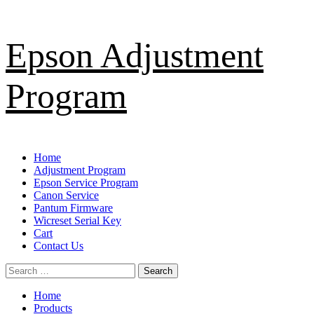
Skip
Epson Adjustment
to
content
Program
Primary
Home
Menu
Adjustment Program
Epson Service Program
Canon Service
Pantum Firmware
Wicreset Serial Key
Cart
Contact Us
Search
for:
Home
Products