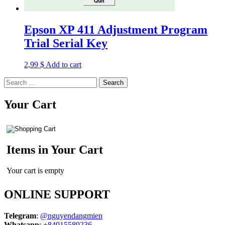
Epson XP 411 Adjustment Program
Trial Serial Key
2,99
$
Add to cart
Search
for:
Your Cart
Items in Your Cart
Your cart is empty
ONLINE SUPPORT
Telegram
:
@nguyendangmien
Whatsapp
:
+84915589236