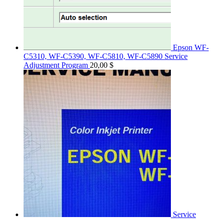
Epson WF-
C5310, WF-C5390, WF-C5810, WF-C5890 Service
Adjustment Program
20,00
$
Service