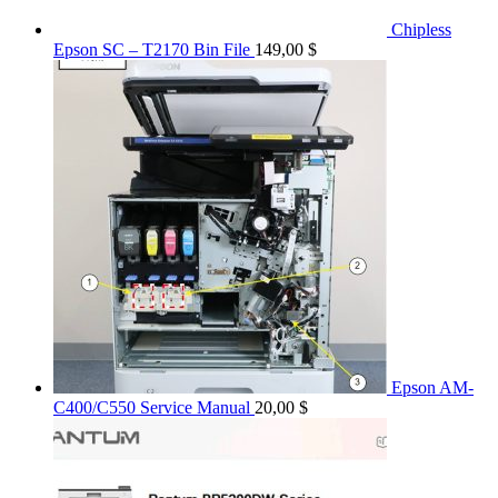
Chipless
Epson SC – T2170 Bin File
149,00
$
Epson AM-
C400/C550 Service Manual
20,00
$