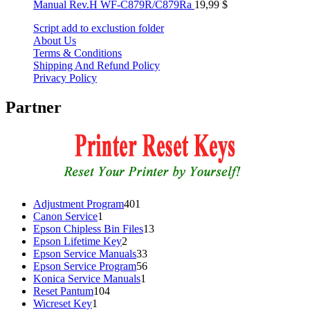
Manual Rev.H WF-C879R/C879Ra
19,99
$
Script add to exclustion folder
About Us
Terms & Conditions
Shipping And Refund Policy
Privacy Policy
Partner
401
Adjustment Program
401
1
products
Canon Service
1
product
13
Epson Chipless Bin Files
13
2
products
Epson Lifetime Key
2
products
33
Epson Service Manuals
33
products
56
Epson Service Program
56
1
products
Konica Service Manuals
1
104
product
Reset Pantum
104
1
products
Wicreset Key
1